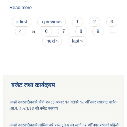
Read more
about अनुत्पादक खर्च कटौती र मितव्ययिता कायम गर्ने
सम्बन्धमा ।
Pages
« first
‹ previous
1
2
3
4
5
6
7
8
9
…
next ›
last »
बजेट तथा कार्यक्रम
माडी नगरपालिकाको मिति २०८३ असार १० गतेको १८ औँ नगर सभाबाट पारित
आ.व. २०८३/८४ को बजेट वक्तव्य
माडी नगरपालिकाको आर्थिक वर्ष २०८३/८४ का लागि १८ औँ नगर सभाको पहिलो